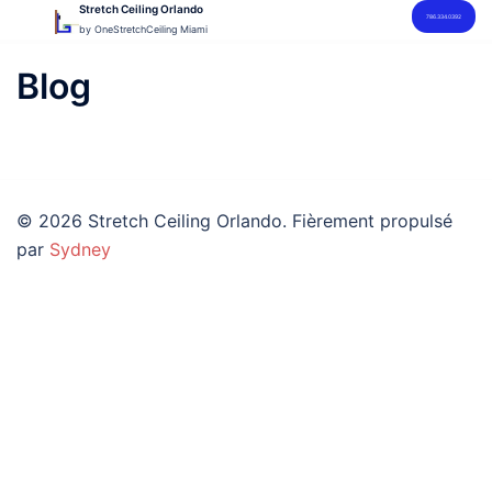
Aller
Stretch Ceiling Orlando
786.334.0392
by OneStretchCeiling Miami
au
contenu
Blog
© 2026 Stretch Ceiling Orlando. Fièrement propulsé
par
Sydney